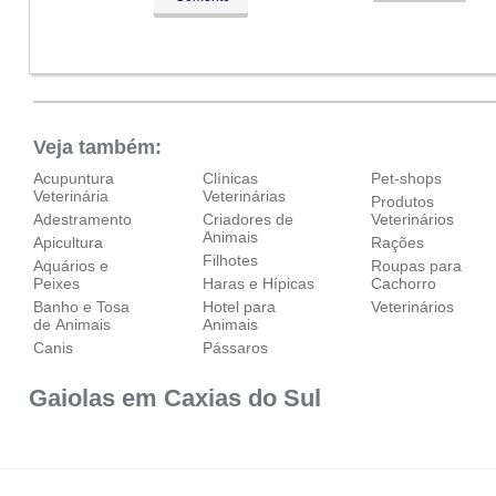
Qua:
09:00 - 18:00
Qui:
09:00 - 18:00
Aberto
agora
Sex:
09:00 - 18:00
Sáb:
Fechado
Dom:
Fechado
Veja também:
Acupuntura
Clínicas
Pet-shops
Veterinária
Veterinárias
Produtos
Adestramento
Criadores de
Veterinários
Animais
Apicultura
Rações
Filhotes
Aquários e
Roupas para
Peixes
Haras e Hípicas
Cachorro
Banho e Tosa
Hotel para
Veterinários
de Animais
Animais
Canis
Pássaros
Gaiolas em Caxias do Sul