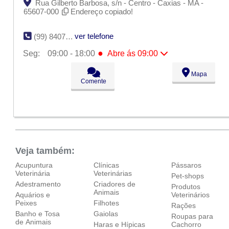
Rua Gilberto Barbosa, s/n - Centro - Caxias - MA -
65607-000
Endereço copiado!
ver telefone
(99) 8407-6025
●
Seg:
09:00 - 18:00
Abre ás 09:00
●
Seg:
09:00 - 18:00
Abre ás 09:00
Mapa
Ter:
09:00 - 18:00
Comente
Qua:
09:00 - 18:00
Qui:
09:00 - 18:00
Sex:
09:00 - 18:00
Sáb:
Fechado
Dom:
Fechado
Veja também:
Acupuntura
Clínicas
Pássaros
Veterinária
Veterinárias
Pet-shops
Adestramento
Criadores de
Produtos
Animais
Aquários e
Veterinários
Peixes
Filhotes
Rações
Banho e Tosa
Gaiolas
Roupas para
de Animais
Haras e Hípicas
Cachorro