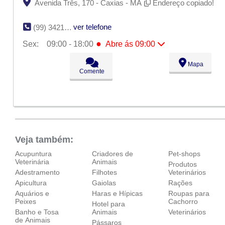
Avenida Três, 170 - Caxias - MA
Endereço copiado!
ver telefone
(99) 3421-1092
●
Sex:
09:00 - 18:00
Abre ás 09:00
Seg:
09:00 - 18:00
Mapa
Ter:
09:00 - 18:00
Comente
Qua:
09:00 - 18:00
Qui:
09:00 - 18:00
●
Sex:
09:00 - 18:00
Abre ás 09:00
Sáb:
Fechado
Dom:
Fechado
Veja também:
Acupuntura
Criadores de
Pet-shops
Veterinária
Animais
Produtos
Adestramento
Filhotes
Veterinários
Apicultura
Gaiolas
Rações
Aquários e
Haras e Hípicas
Roupas para
Peixes
Cachorro
Hotel para
Banho e Tosa
Animais
Veterinários
de Animais
Pássaros