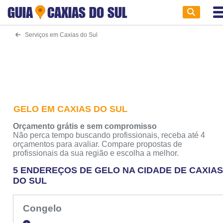
GUIA
CAXIAS DO SUL
Serviços em Caxias do Sul
GELO EM CAXIAS DO SUL
Orçamento grátis e sem compromisso
Não perca tempo buscando profissionais, receba até 4
orçamentos para avaliar. Compare propostas de
profissionais da sua região e escolha a melhor.
5 ENDEREÇOS DE GELO NA CIDADE DE CAXIA
DO SUL
Congelo