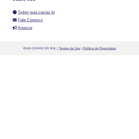
Sobre guia.caxias.br
Fale Conosco
Anuncie
GUIA CAXIAS DO SUL |
Termos de Uso
|
Política de Privacidade