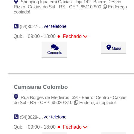
Shopping Iguatemi Caxias - loja 142- Bairro: Desvio
Rizzo- Caxias do Sul - RS - CEP: 95110-900
Endereço
copiado!
ver telefone
(54)3027-6890 / (54)3027-6880
●
Qui:
09:00 - 18:00
Fechado
Seg:
09:00 - 18:00
Mapa
Ter:
09:00 - 18:00
Comente
Qua:
09:00 - 18:00
●
Qui:
09:00 - 18:00
Fechado
Sex:
09:00 - 18:00
Sáb:
Fechado
Dom:
Fechado
Camisaria Colombo
Rua Borges de Medeiros, 391- Bairro: Centro - Caxias
do Sul - RS - CEP: 95020-310
Endereço copiado!
ver telefone
(54)3028-2999
●
Qui:
09:00 - 18:00
Fechado