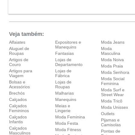
●
Qui:
09:00 - 18:00
Fechado
Sex:
09:00 - 18:00
Sáb:
Fechado
Dom:
Fechado
Veja também:
Alfaiates
Expositores e
Moda Jeans
Manequins
Aluguel de
Moda
Roupas
Fantasias
Masculina
Artigos de
Lojas de
Moda Noiva
Couro
Departamento
Moda Praia
Artigos para
Lojas de
Moda Senhora
Viagem
Fábrica
Moda Social
Bolsas e
Lojas de
Feminina
Acessórios
Roupas
Moda Surf e
Brechós
Malharias
Street Wear
Calçados
Manequins
Moda Tricô
Calçados
Meias e
Moda Unissex
Femininos
Lingerie
Outlets
Calçados
Moda Feminina
Pijamas e
Infantis
Moda Festa
Camisolas
Calçados
Moda Fitness
Pontas de
Masculinos