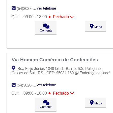
ver telefone
(54)3027-6261
●
Qui:
09:00 - 18:00
Fechado
Seg:
09:00 - 18:00
Mapa
Ter:
09:00 - 18:00
Comente
Qua:
09:00 - 18:00
●
Qui:
09:00 - 18:00
Fechado
Sex:
09:00 - 18:00
Sáb:
Fechado
Dom:
Fechado
Via Homem Comércio de Confecções
Rua Feijó Junior, 1049 loja 1- Bairro: São Pelegrino -
Caxias do Sul - RS - CEP: 95034-160
Endereço copiado!
ver telefone
(54)3028-2734
●
Qui:
09:00 - 18:00
Fechado
Seg:
09:00 - 18:00
Mapa
Ter:
09:00 - 18:00
Comente
Qua:
09:00 - 18:00