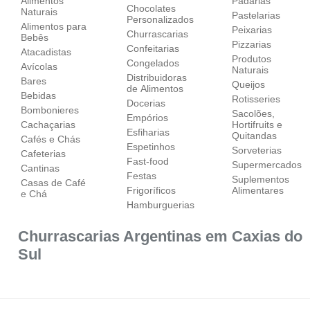
Alimentos
Padarias
Chocolates
Naturais
Pastelarias
Personalizados
Alimentos para
Peixarias
Churrascarias
Bebês
Pizzarias
Confeitarias
Atacadistas
Produtos
Congelados
Avícolas
Naturais
Distribuidoras
Bares
Queijos
de Alimentos
Bebidas
Rotisseries
Docerias
Bombonieres
Sacolões,
Empórios
Cachaçarias
Hortifruits e
Esfiharias
Quitandas
Cafés e Chás
Espetinhos
Sorveterias
Cafeterias
Fast-food
Supermercados
Cantinas
Festas
Suplementos
Casas de Café
Frigoríficos
Alimentares
e Chá
Hamburguerias
Churrascarias Argentinas em Caxias do
Sul