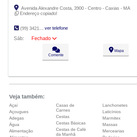
Avenida Alexandre Costa, 3900 - Centro - Caxias - MA
Endereço copiado!
ver telefone
(99) 3421-2174
Sáb:
Fechado
Seg:
09:00 - 18:00
Mapa
Ter:
09:00 - 18:00
Comente
Qua:
09:00 - 18:00
Qui:
09:00 - 18:00
Sex:
09:00 - 18:00
Sáb:
Fechado
Dom:
Fechado
Veja também:
Açaí
Casas de
Lanchonetes
Carnes
Açougues
Laticínios
Cestas
Adegas
Marmitex
Cestas Básicas
Água
Massas
Cestas de Café
Alimentação
Mercearias
da Manhã