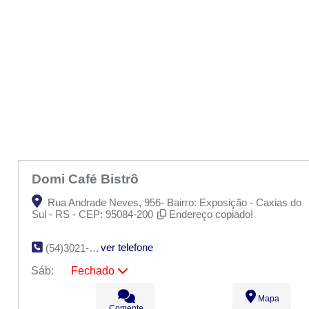
Domi Café Bistrô
Rua Andrade Neves, 956- Bairro: Exposição - Caxias do
Sul - RS - CEP: 95084-200
Endereço copiado!
ver telefone
(54)3021-4223
Sáb:
Fechado
Seg:
09:00 - 18:00
Mapa
Ter:
09:00 - 18:00
Comente