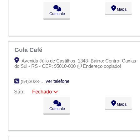
Seg:
09:00 - 18:00
Mapa
Ter:
09:00 - 18:00
Comente
Qua:
09:00 - 18:00
Qui:
09:00 - 18:00
Sex:
09:00 - 18:00
Sáb:
Fechado
Dom:
Fechado
Gula Café
Avenida Júlio de Castilhos, 1348- Bairro: Centro- Caxias
do Sul - RS - CEP: 95010-000
Endereço copiado!
ver telefone
(54)3028-7550
Sáb:
Fechado
Seg:
09:00 - 18:00
Mapa
Ter:
09:00 - 18:00
Comente
Qua:
09:00 - 18:00
Qui:
09:00 - 18:00
Sex:
09:00 - 18:00
Sáb:
Fechado
Dom:
Fechado