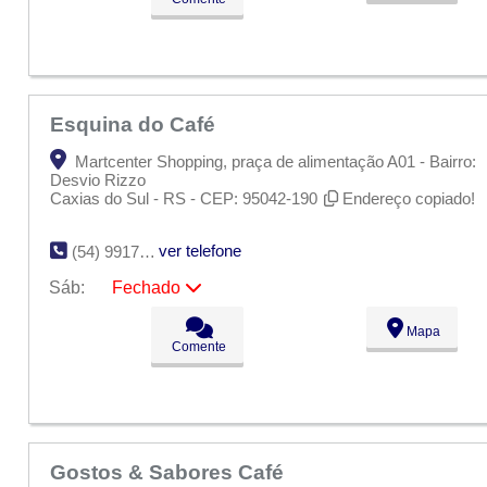
Qua:
09:00 - 18:00
Qui:
09:00 - 18:00
Sex:
09:00 - 18:00
Sáb:
Fechado
Dom:
Fechado
Esquina do Café
Martcenter Shopping, praça de alimentação A01 - Bairro:
Desvio Rizzo
Caxias do Sul - RS - CEP: 95042-190
Endereço copiado!
ver telefone
(54) 9917-8029
Sáb:
Fechado
Seg:
09:00 - 18:00
Mapa
Ter:
09:00 - 18:00
Comente
Qua:
09:00 - 18:00
Qui:
09:00 - 18:00
Sex:
09:00 - 18:00
Sáb:
Fechado
Dom:
Fechado
Gostos & Sabores Café