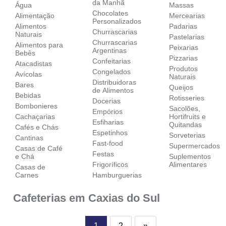
da Manhã
Água
Massas
Chocolates
Alimentação
Mercearias
Personalizados
Alimentos
Padarias
Churrascarias
Naturais
Pastelarias
Churrascarias
Alimentos para
Peixarias
Argentinas
Bebês
Pizzarias
Confeitarias
Atacadistas
Produtos
Congelados
Avícolas
Naturais
Distribuidoras
Bares
Queijos
de Alimentos
Bebidas
Rotisseries
Docerias
Bombonieres
Sacolões,
Empórios
Cachaçarias
Hortifruits e
Esfiharias
Quitandas
Cafés e Chás
Espetinhos
Sorveterias
Cantinas
Fast-food
Supermercados
Casas de Café
Festas
e Chá
Suplementos
Frigoríficos
Alimentares
Casas de
Carnes
Hamburguerias
Cafeterias em Caxias do Sul
1
2
»