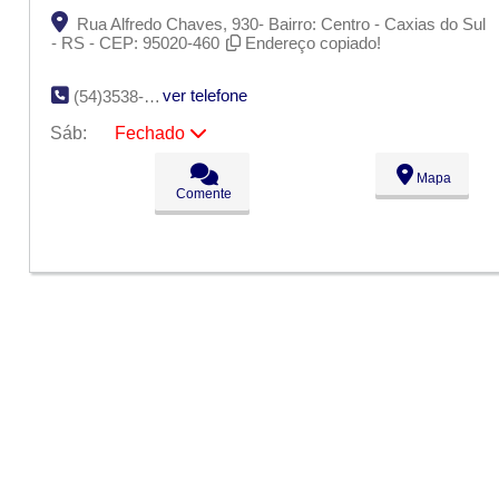
Rua Alfredo Chaves, 930- Bairro: Centro - Caxias do Sul
- RS - CEP: 95020-460
Endereço copiado!
ver telefone
(54)3538-3091
Sáb:
Fechado
Seg:
09:00 - 18:00
Mapa
Ter:
09:00 - 18:00
Comente
Qua:
09:00 - 18:00
Qui:
09:00 - 18:00
Sex:
09:00 - 18:00
Sáb:
Fechado
Dom:
Fechado