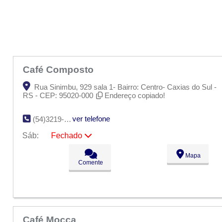
Café Composto
Rua Sinimbu, 929 sala 1- Bairro: Centro- Caxias do Sul -
RS - CEP: 95020-000
Endereço copiado!
ver telefone
(54)3219-5492
Sáb:
Fechado
Seg:
09:00 - 18:00
Mapa
Ter:
09:00 - 18:00
Comente
Qua:
09:00 - 18:00
Qui:
09:00 - 18:00
Sex:
09:00 - 18:00
Sáb:
Fechado
Dom:
Fechado
Café Mocca