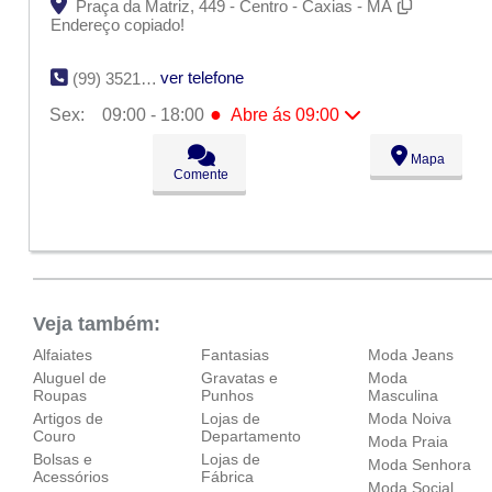
Praça da Matriz, 449 - Centro - Caxias - MA
Endereço copiado!
ver telefone
(99) 3521-7327 / (99) 8156-0611
●
Sex:
09:00 - 18:00
Abre ás 09:00
Seg:
09:00 - 18:00
Mapa
Ter:
09:00 - 18:00
Comente
Qua:
09:00 - 18:00
Qui:
09:00 - 18:00
●
Sex:
09:00 - 18:00
Abre ás 09:00
Sáb:
Fechado
Dom:
Fechado
Veja também:
Alfaiates
Fantasias
Moda Jeans
Aluguel de
Gravatas e
Moda
Roupas
Punhos
Masculina
Artigos de
Lojas de
Moda Noiva
Couro
Departamento
Moda Praia
Bolsas e
Lojas de
Moda Senhora
Acessórios
Fábrica
Moda Social