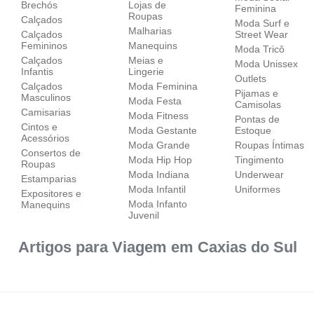
Brechós
Lojas de
Feminina
Roupas
Calçados
Moda Surf e
Malharias
Calçados
Street Wear
Femininos
Manequins
Moda Tricô
Calçados
Meias e
Moda Unissex
Infantis
Lingerie
Outlets
Calçados
Moda Feminina
Pijamas e
Masculinos
Moda Festa
Camisolas
Camisarias
Moda Fitness
Pontas de
Cintos e
Moda Gestante
Estoque
Acessórios
Moda Grande
Roupas Íntimas
Consertos de
Moda Hip Hop
Tingimento
Roupas
Moda Indiana
Underwear
Estamparias
Moda Infantil
Uniformes
Expositores e
Moda Infanto
Manequins
Juvenil
Artigos para Viagem em Caxias do Sul